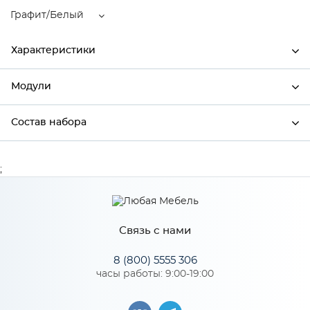
Графит/Белый
Характеристики
Модули
Ширина
400
Высота
400
Состав набора
Модули системы
Глубина
405
Состав набора
;
Производитель
Тэкс
Цвет
Графит/Белый
Материал
ЛДСП
Связь с нами
8 (800) 5555 306
часы работы: 9:00-19:00
Особенности