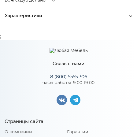
Венге/Дуб делано
Характеристики
Ширина
900
;
Высота
2200
Глубина
500
Связь с нами
Производитель
Тэкс
8 (800) 5555 306
Цвет
Венге/Дуб делано
часы работы: 9:00-19:00
Материал
ЛДСП
Особенности
Страницы сайта
О компании
Гарантии
Фасад - ЛДСП с фотопечатью