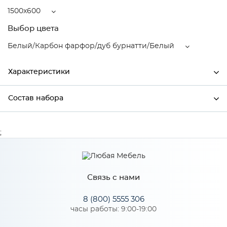
1500x600
Выбор цвета
Белый/Карбон фарфор/дуб бурнатти/Белый
Характеристики
Состав набора
Ширина
1500
Высота
2150
Состав набора
;
Глубина
600
Производитель
Mebiрlex
Связь с нами
Белый/Карбон фарфор/дуб
Цвет
бурнатти/Белый
8 (800) 5555 306
часы работы: 9:00-19:00
Материал
ЛДСП