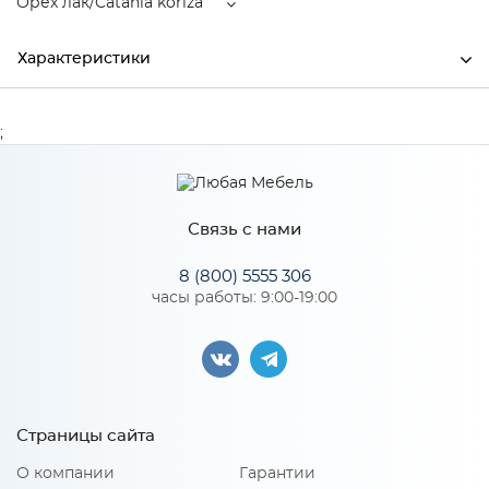
Орех лак/Catania koriza
Характеристики
Ширина
1000
;
Высота
920
Глубина
900
Связь с нами
Производитель
Элегия
8 (800) 5555 306
Цвет
Орех лак/Catania koriza
часы работы: 9:00-19:00
Особенности
Высота опор/ножек, мм:140
Страницы сайта
Нагрузка на одно спальное место: 150 н
О компании
Гарантии
Наполнение основания: Пенополиуретан