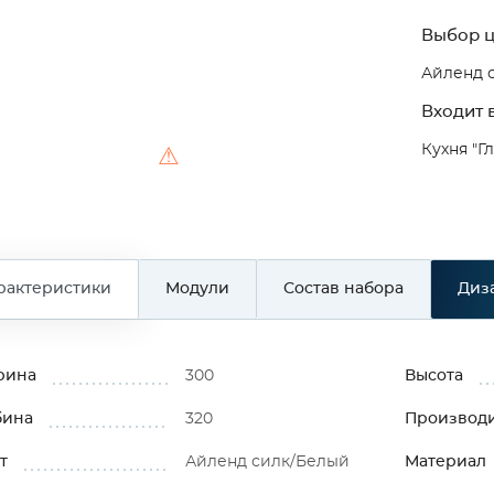
Выбор ц
Айленд 
Входит в
Кухня "Г
⚠
рактеристики
Модули
Состав набора
Диз
рина
300
Высота
бина
320
Производ
т
Айленд силк/Белый
Материал