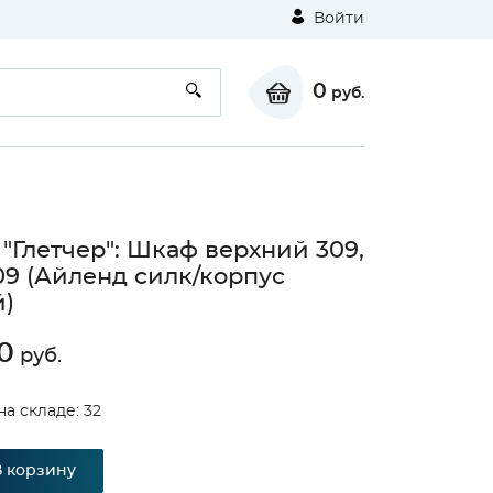
Войти
0
руб.
 "Глетчер": Шкаф верхний 309,
9 (Айленд силк/корпус
)
0
руб.
на складе: 32
В корзину