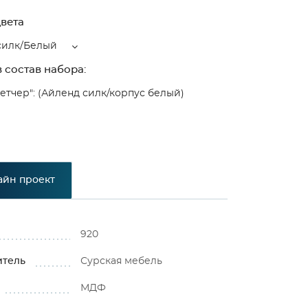
вета
силк/Белый
 состав набора:
летчер": (Айленд силк/корпус белый)
айн проект
920
итель
Сурская мебель
МДФ