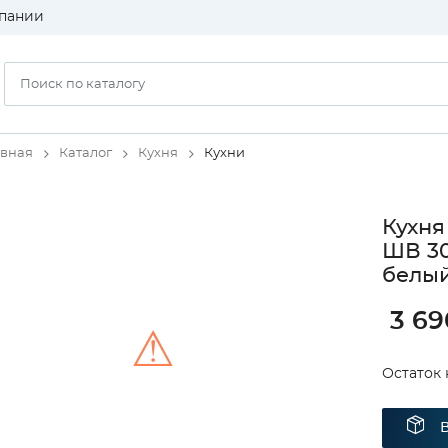
пании
авная
Каталог
Кухня
Кухни
Кухня
ШВ 30
белый
3 69
⚠
Остаток 
Unable to load the image!