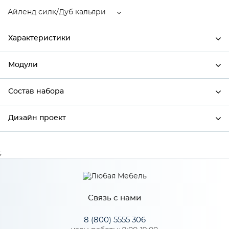
Айленд силк/Дуб кальяри
Характеристики
Модули
Ширина
800
Высота
720
Состав набора
Модули системы
Глубина
320
Дизайн проект
Состав набора
Производитель
Сурская мебель
Цвет
Айленд силк/Дуб кальяри
;
*
Имя
Материал
МДФ
Связь с нами
*
Телефон
Особенности
8 (800) 5555 306