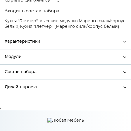
Маренго силк/Белый
Входит в состав набора:
Кухня "Глетчер": высокие модули (Маренго силк/корпус
белый)
Кухня "Глетчер" (Маренго силк/корпус белый)
Характеристики
Модули
Ширина
800
Высота
720
Состав набора
Модули системы
Глубина
320
Дизайн проект
Состав набора
Производитель
Сурская мебель
Цвет
Маренго силк/Белый
;
*
Имя
Материал
МДФ