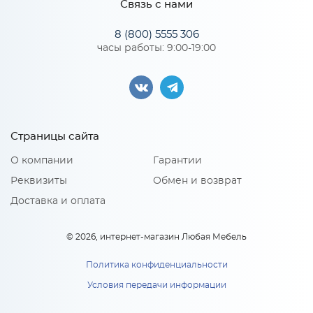
Связь с нами
*
Телефон
Особенности
8 (800) 5555 306
часы работы: 9:00-19:00
Цвет корпуса можно выбрать из четырех вариантов: белый,
Ф-20 Комплект фасадов для
венге, дуб кальяри, дуб крафт золотой
каркасов Глетчер В400/
*
ВУ590/Н400/НТ300/НУ990
Материал 2: ЛДСП
E-mail
(МРН/СИЛК)
Ф-20 Комплект фасадов для
каркасов Глетчер В400/
1 600
руб.
ВУ590/Н400/НТ300/НУ990
(МРН/СИЛК)
Страницы сайта
*
В корзину
Модель кухни или ссылка
О компании
Гарантии
1 600
руб
x 2
Реквизиты
Обмен и возврат
В корзину
Доставка и оплата
Тип вашей кухни:
© 2026, интернет-магазин Любая Мебель
Политика конфиденциальности
Условия передачи информации