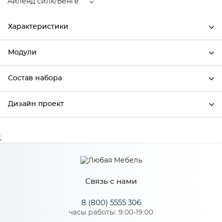
Айленд силк/Венге
Характеристики
Модули
Ширина
800
Высота
920
Состав набора
Модули системы
Глубина
320
Дизайн проект
Состав набора
Производитель
Сурская мебель
Цвет
Айленд силк/Венге
;
*
Имя
Материал
МДФ
Связь с нами
*
Телефон
Особенности
8 (800) 5555 306
часы работы: 9:00-19:00
Цвет корпуса можно выбрать из четырех вариантов: белый,