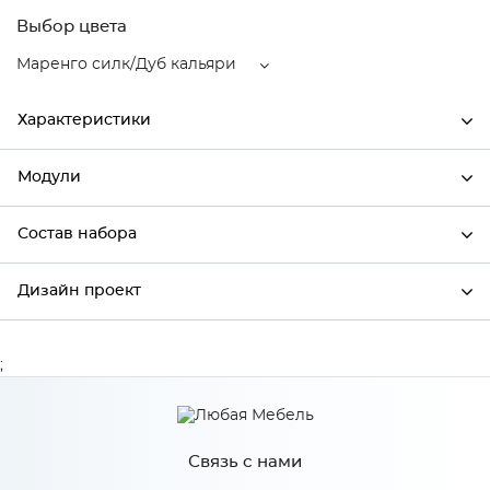
Выбор цвета
Маренго силк/Дуб кальяри
Характеристики
Модули
Ширина
600
Высота
358
Состав набора
Модули системы
Глубина
574
Дизайн проект
Состав набора
Производитель
Сурская мебель
Цвет
Маренго силк/Дуб кальяри
;
*
Имя
Материал
МДФ
Связь с нами
*
Телефон