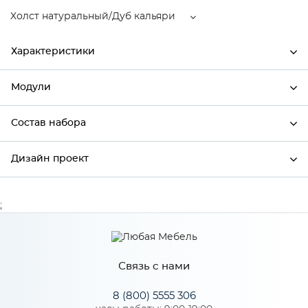
Холст натуральный/Дуб кальяри
Характеристики
Модули
Ширина
296
Высота
816
Состав набора
Модули системы
Глубина
600
Дизайн проект
Состав набора
Производитель
Столица мебели
Холст натуральный/Дуб
;
*
Имя
Цвет
кальяри
Материал
МДФ
Связь с нами
*
Телефон
8 (800) 5555 306
Особенности