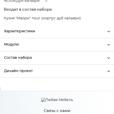
NOUR/Дуб кальяри
Входит в состав набора:
Кухня "Маори" nour (корпус дуб кальяри)
Характеристики
Модули
Ширина
396
Высота
2132
Состав набора
Модули системы
Глубина
570
Дизайн проект
Состав набора
Производитель
Сурская мебель
Цвет
NOUR/Дуб кальяри
;
*
Имя
Материал
МДФ
Связь с нами