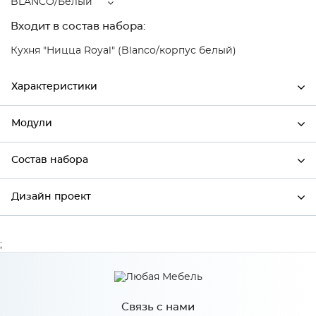
BLANCO/Белый
Входит в состав набора:
Кухня "Ницца Royal" (Blanco/корпус белый)
Характеристики
Модули
Ширина
600
Высота
816
Состав набора
Модули системы
Глубина
480
Дизайн проект
Состав набора
Производитель
Сурская мебель
Цвет
BLANCO/Белый
;
*
Имя
Материал
МДФ
Связь с нами