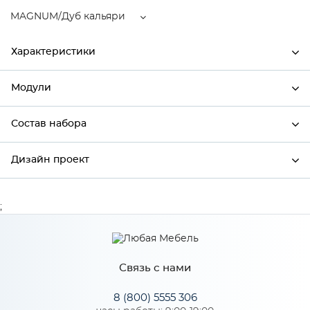
MAGNUM/Дуб кальяри
Характеристики
Модули
Ширина
500
Высота
358
Состав набора
Модули системы
Глубина
320
Дизайн проект
Состав набора
Производитель
Сурская мебель
Цвет
MAGNUM/Дуб кальяри
;
*
Имя
Материал
МДФ
Связь с нами
*
Телефон
Особенности
8 (800) 5555 306