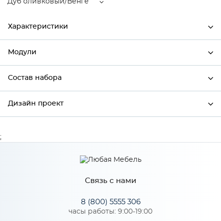
Дуб оливковый/Венге
Характеристики
Модули
Ширина
400
Высота
920
Состав набора
Модули системы
Глубина
320
Дизайн проект
Состав набора
Производитель
Сурская мебель
Цвет
Дуб оливковый/Венге
;
*
Имя
Материал
МДФ
Связь с нами
*
Телефон
Особенности
8 (800) 5555 306
часы работы: 9:00-19:00
Цвет корпуса можно выбрать из трех вариантов: белый,