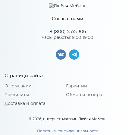
Материал
МДФ
Связь с нами
*
Телефон
Особенности
8 (800) 5555 306
часы работы: 9:00-19:00
Цвет корпуса можно выбрать из двух вариантов: белый,
Ф-84 Комплект фасадов для
венге.
каркаса Ницца ВГС500 (ДУБ/
*
КРЕМ)
Материал 2: ЛДСП
E-mail
Ф-84 Комплект фасадов для
2 750
руб.
каркаса Ницца ВГС500 (ДУБ/
КРЕМ)
Страницы сайта
В корзину
2 750
руб
x 1
*
Модель кухни или ссылка
О компании
Гарантии
Реквизиты
Обмен и возврат
В корзину
Доставка и оплата
Тип вашей кухни:
© 2026, интернет-магазин Любая Мебель
Политика конфиденциальности