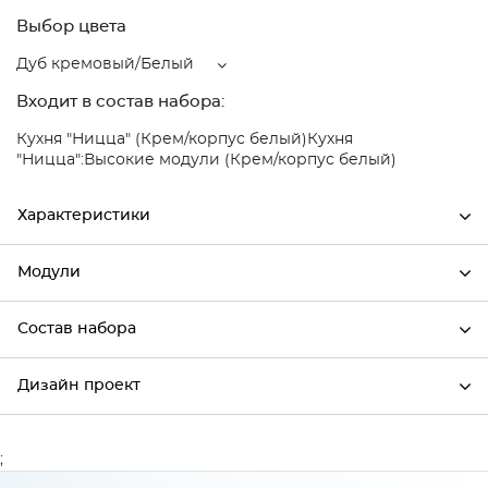
Выбор цвета
Дуб кремовый/Белый
Входит в состав набора:
Кухня "Ницца" (Крем/корпус белый)
Кухня
"Ницца":Высокие модули (Крем/корпус белый)
Характеристики
Модули
Ширина
500
Высота
358
Состав набора
Модули системы
Глубина
574
Дизайн проект
Состав набора
Производитель
Сурская мебель
Цвет
Дуб кремовый/Белый
;
*
Имя