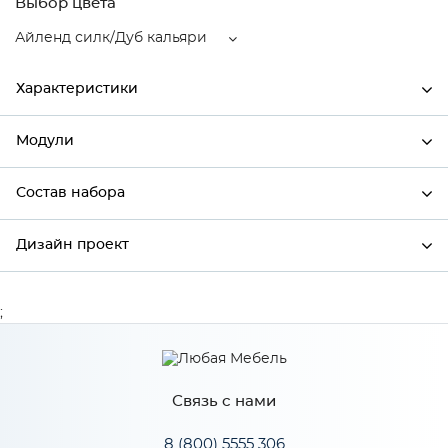
Выбор цвета
Айленд силк/Дуб кальяри
Характеристики
Модули
Ширина
350
Высота
816
Состав набора
Модули системы
Глубина
480
Дизайн проект
Состав набора
Производитель
Сурская мебель
Цвет
Айленд силк/Дуб кальяри
;
*
Имя
Материал
МДФ
Связь с нами
*
Телефон
Особенности
8 (800) 5555 306