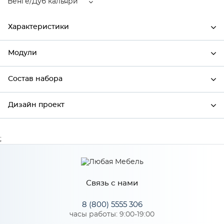
Венге/Дуб кальяри
Характеристики
Модули
Ширина
446
Высота
712
Состав набора
Модули системы
Глубина
320
Дизайн проект
Состав набора
Производитель
Сурская мебель
Цвет
Венге/Дуб кальяри
;
*
Имя
Материал
МДФ
Связь с нами
*
Телефон
Особенности
8 (800) 5555 306
часы работы: 9:00-19:00
Цвет корпуса можно выбрать из трех вариантов: белый,