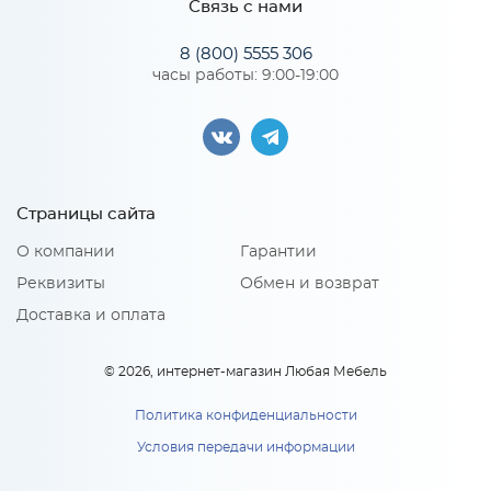
Связь с нами
*
Телефон
Особенности
8 (800) 5555 306
часы работы: 9:00-19:00
Цвет корпуса можно выбрать из двух вариантов: белый, дуб
Ф-60 Комплект фасадов для
кальяри
каркаса Сиэль Ян НУ890
*
(МОНБЛАН/СОФТ)
Материал 2: ЛДСП
E-mail
Ф-60 Комплект фасадов для
1 780
руб.
каркаса Сиэль Ян НУ890
(МОНБЛАН/СОФТ)
Страницы сайта
В корзину
1 780
руб
x 1
*
Модель кухни или ссылка
О компании
Гарантии
Реквизиты
Обмен и возврат
В корзину
Доставка и оплата
Тип вашей кухни:
© 2026, интернет-магазин Любая Мебель
Политика конфиденциальности
Условия передачи информации
В 450 Каркас верхнего