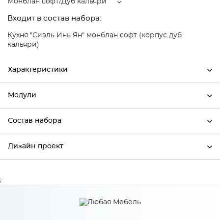
Монблан софт/Дуб кальяри
Входит в состав набора:
Кухня "Сиэль Инь Ян" монблан софт (корпус дуб
кальяри)
Характеристики
Модули
Ширина
446
Высота
712
Состав набора
Модули системы
Глубина
320
Дизайн проект
Состав набора
Производитель
Сурская мебель
Цвет
Монблан софт/Дуб кальяри
;
*
Имя
Материал
МДФ