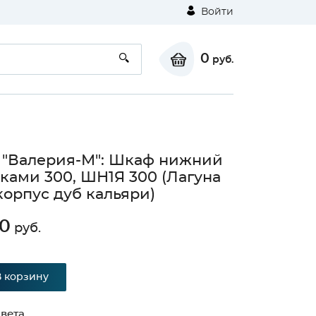
Войти
0
руб.
 "Валерия-М": Шкаф нижний
ками 300, ШН1Я 300 (Лагуна
корпус дуб кальяри)
0
руб.
В корзину
вета