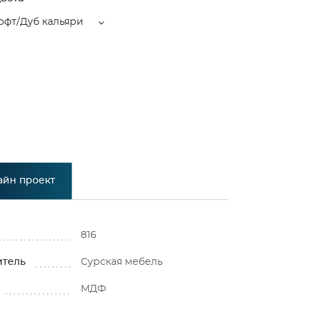
офт/Дуб кальяри
айн проект
816
итель
Сурская мебель
МДФ