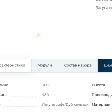
Лагуна с
⚠
рактеристики
Модули
Состав набора
Диз
рина
300
Высота
бина
480
Производ
т
Лагуна софт/Дуб кальяри
Материал