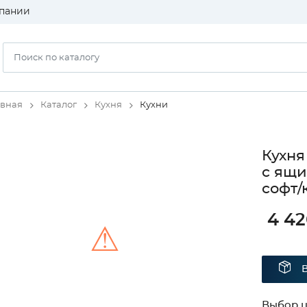
пании
авная
Каталог
Кухня
Кухни
Кухня
с ящи
софт/
4 42
⚠
Unable to load the image!
Выбор ц