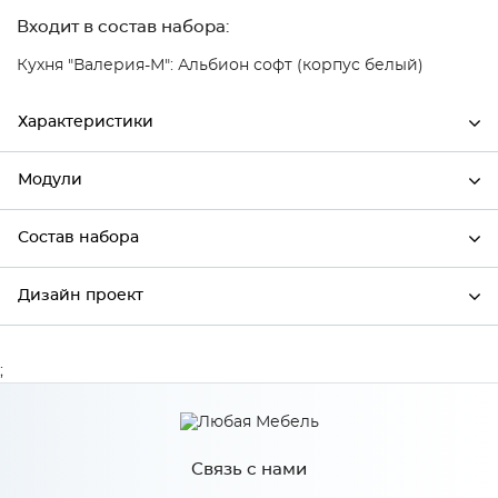
Входит в состав набора:
Кухня "Валерия-М": Альбион софт (корпус белый)
Характеристики
Модули
Ширина
800
Высота
358
Состав набора
Модули системы
Глубина
320
Дизайн проект
Состав набора
Производитель
Сурская мебель
Цвет
АЛЬБИОН/СОФТ/Белый
;
*
Имя
Материал
МДФ
Связь с нами
*
Телефон