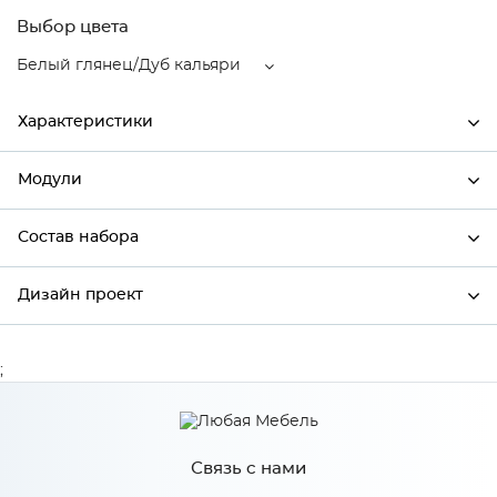
Выбор цвета
Белый глянец/Дуб кальяри
Характеристики
Модули
Ширина
500
Высота
720
Состав набора
Модули системы
Глубина
320
Дизайн проект
Состав набора
Производитель
Сурская мебель
Цвет
Белый глянец/Дуб кальяри
;
*
Имя
Материал
МДФ
Связь с нами
*
Телефон