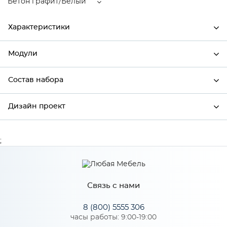
Бетон графит/Белый
Характеристики
Модули
Ширина
600
Высота
816
Состав набора
Модули системы
Глубина
600
Дизайн проект
Состав набора
Производитель
Mebiрlex
Цвет
Бетон графит/Белый
;
*
Имя
Материал
МДФ
Связь с нами
*
Телефон
Особенности
8 (800) 5555 306
часы работы: 9:00-19:00
Цвет корпуса можно выбрать из трех вариантов: белый, дуб