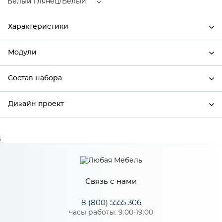
Белый глянец/Белый
Характеристики
Модули
Ширина
600
Высота
2336
Состав набора
Модули системы
Глубина
574
Дизайн проект
Состав набора
Производитель
Mebiрlex
Цвет
Белый глянец/Белый
;
*
Имя
Материал
МДФ
Связь с нами
*
Телефон
Особенности
8 (800) 5555 306
часы работы: 9:00-19:00
Цвет корпуса можно выбрать из трех вариантов: белый, дуб