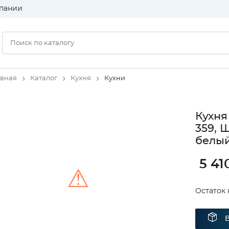
пании
авная
Каталог
Кухня
Кухни
Кухня
359, 
белый
5 41
⚠
Остаток н
Unable to load the image!