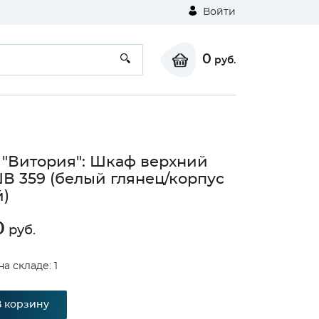
Войти
0
руб.
 "Витория": Шкаф верхний
ШВ 359 (белый глянец/корпус
)
0
руб.
а складе: 1
В корзину