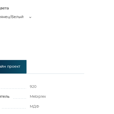
вета
лянец/Белый
айн проект
920
итель
Mebiрlex
МДФ