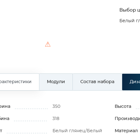
Выбор ц
Белый г
⚠
рактеристики
Модули
Состав набора
Диз
рина
350
Высота
бина
318
Производ
т
Белый глянец/Белый
Материал