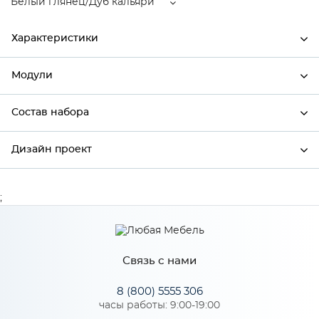
Белый глянец/Дуб кальяри
Характеристики
Модули
Ширина
350
Высота
920
Состав набора
Модули системы
Глубина
318
Дизайн проект
Состав набора
Производитель
Mebiрlex
Цвет
Белый глянец/Дуб кальяри
;
*
Имя
Материал
МДФ
Связь с нами
*
Телефон
Особенности
8 (800) 5555 306
часы работы: 9:00-19:00
Цвет корпуса можно выбрать из двух вариантов: белый, дуб