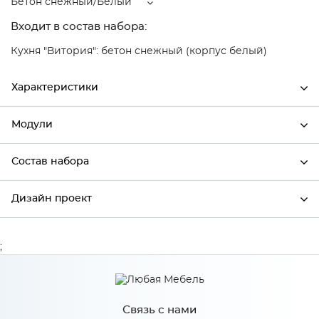
Бетон снежный/Белый
Входит в состав набора:
Кухня "Витория": бетон снежный (корпус белый)
Характеристики
Модули
Ширина
450
Высота
720
Состав набора
Модули системы
Глубина
318
Дизайн проект
Состав набора
Производитель
Mebiрlex
Цвет
Бетон снежный/Белый
;
*
Имя
Материал
МДФ
Связь с нами