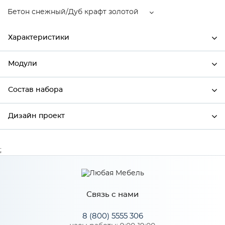
Бетон снежный/Дуб крафт золотой
Характеристики
Модули
Ширина
600
Высота
920
Состав набора
Модули системы
Глубина
318
Дизайн проект
Состав набора
Производитель
Mebiрlex
Бетон снежный/Дуб крафт
;
*
Имя
Цвет
золотой
Материал
МДФ
Связь с нами
*
Телефон
8 (800) 5555 306
Особенности