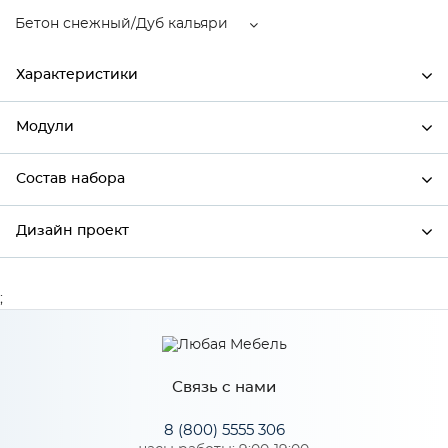
Бетон снежный/Дуб кальяри
Характеристики
Модули
Ширина
600
Высота
358
Состав набора
Модули системы
Глубина
318
Дизайн проект
Состав набора
Производитель
Mebiрlex
Бетон снежный/Дуб
;
*
Имя
Цвет
кальяри
Материал
МДФ
Связь с нами
*
Телефон
8 (800) 5555 306
Особенности