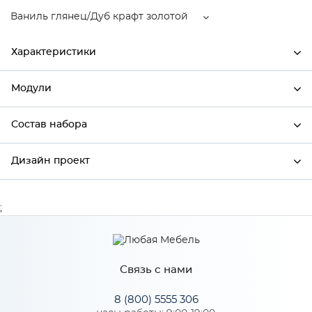
Ваниль глянец/Дуб крафт золотой
Характеристики
Модули
Ширина
600
Высота
358
Состав набора
Модули системы
Глубина
574
Дизайн проект
Состав набора
Производитель
Mebiрlex
Ваниль глянец/Дуб крафт
;
*
Имя
Цвет
золотой
Материал
МДФ
Связь с нами
*
Телефон
8 (800) 5555 306
Особенности