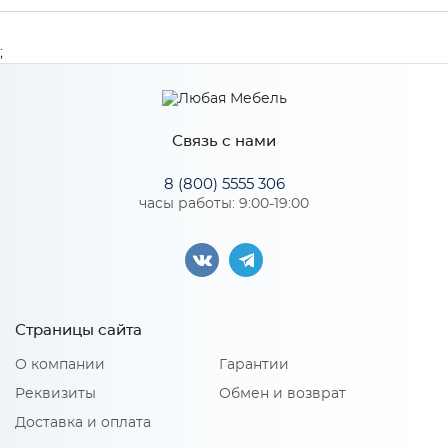
Ширина
297
;
Высота
709
Глубина
16
Связь с нами
Производитель
Сурская мебель
8 (800) 5555 306
Цвет
Лагуна софт
часы работы: 9:00-19:00
Материал
МДФ
Особенности
Страницы сайта
О компании
Гарантии
Количество упаковок: 1
Реквизиты
Обмен и возврат
Доставка и оплата