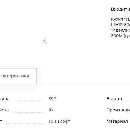
Входит в
Кухня "И
ШН1Я 600
"Идеали
600М (гр
⚠
рактеристики
рина
597
Высота
бина
16
Производ
т
Грин софт
Материал