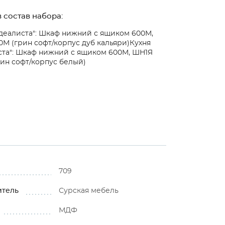
 состав набора:
деалиста": Шкаф нижний с ящиком 600М,
М (грин софт/корпус дуб кальяри)
Кухня
ста": Шкаф нижний с ящиком 600М, ШН1Я
ин софт/корпус белый)
709
итель
Сурская мебель
МДФ