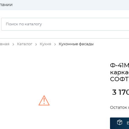
пании
авная
Каталог
Кухня
Кухонные фасады
Ф-41М
карка
СОФТ
3 17
⚠
Остаток 
Unable to load the image!