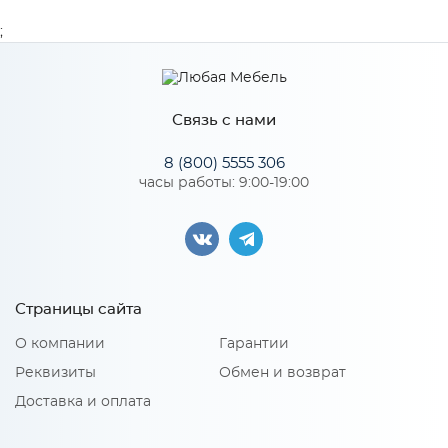
Ширина
41
;
Высота
4
Глубина
82
Связь с нами
Производитель
МиФ
8 (800) 5555 306
Цвет
Кашемир
часы работы: 9:00-19:00
Материал
МДФ
Особенности
Страницы сайта
О компании
Гарантии
Количество упаковок: 1
Реквизиты
Обмен и возврат
Доставка и оплата