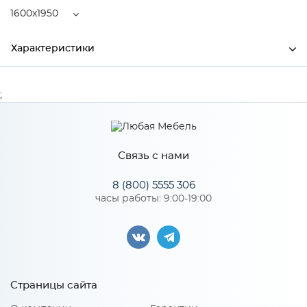
1600x1950
Характеристики
Ширина
1600
;
Высота
220
Глубина
1950
Связь с нами
Производитель
Центрпласт
8 (800) 5555 306
часы работы: 9:00-19:00
Особенности
Пружинный блок "MiltiPocket", кокосовая койра 20 мм,
спанбонд. Количество пружин на 1 м2: 450. Диаметр
проволоки, мм: 1,6-1,8
Страницы сайта
Размер спального места: 1600x1950