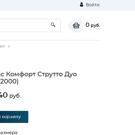
Войти
0
руб.
лых
с Комфорт Струтто Дуо
х2000)
40
руб.
В корзину
размера