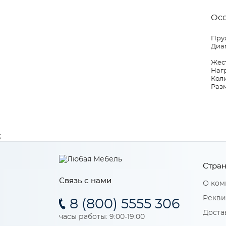
Ос
Пруж
Диам
Жест
Нагр
Коли
Разм
;
Стран
Связь с нами
О ком
Рекви
8 (800) 5555 306
Доста
часы работы: 9:00-19:00