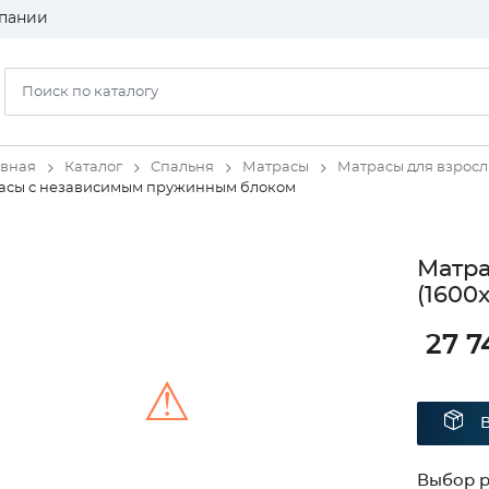
пании
авная
Каталог
Спальня
Матрасы
Матрасы для взрос
асы с независимым пружинным блоком
Матра
(1600
27 7
⚠
Unable to load the image!
Выбор 