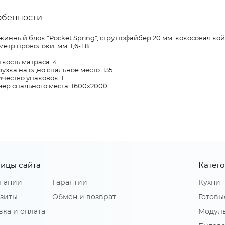
обенности
инный блок "Pocket Spring", струттофайбер 20 мм, кокосовая койр
етр проволоки, мм: 1,6-1,8
кость матраса: 4
узка на одно спальное место: 135
чество упаковок: 1
ер спального места: 1600х2000
ицы сайта
Катег
пании
Гарантии
Кухни
зиты
Обмен и возврат
Готовы
вка и оплата
Модуль