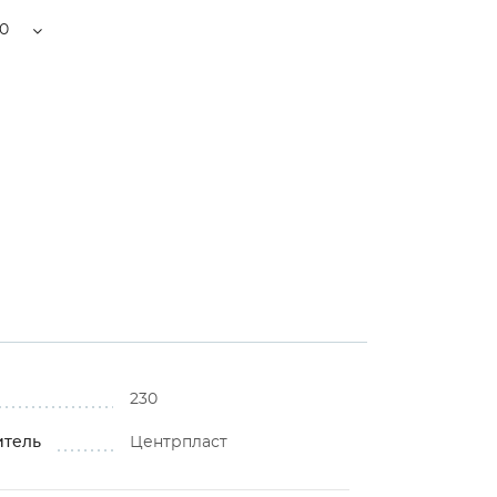
0
230
итель
Центрпласт