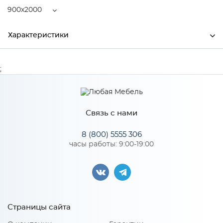
900x2000
Характеристики
Ширина
900
;
Высота
230
Глубина
2000
Связь с нами
Производитель
Центрпласт
8 (800) 5555 306
часы работы: 9:00-19:00
Особенности
Пружинный блок "Pocket Spring", струттофайбер 20 мм,
кокосовая койра 10 мм. Количество пружин на 1м2: 210.
Диаметр проволоки, мм: 1,6-1,8
Страницы сайта
Размер спального места: 900х2000