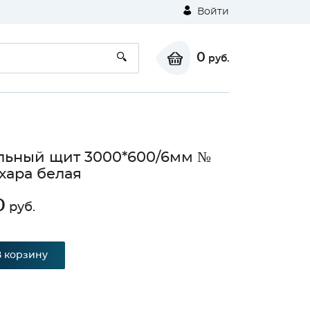
Войти
0
руб.
ьный щит 3000*600/6мм №
ахара белая
0
руб.
⚠
В корзину
Unable to load the image!