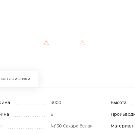
⚠
⚠
⚠
рактеристики
рина
3000
Высота
бина
6
Производ
т
№130 Сахара белая
Материал