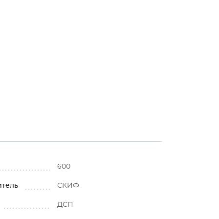
600
итель
СКИФ
ДСП