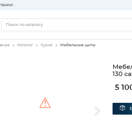
пании
авная
Каталог
Кухня
Мебельные щиты
Мебел
130 с
5 10
⚠
Unable to load the image!