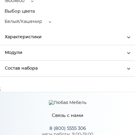
1800x600
Выбор цвета
Белый/Кашемир
Характеристики
Модули
Ширина
1800
Высота
2132
Состав набора
Модули системы
Глубина
600
Состав набора
;
Производитель
Сурская мебель
Цвет
Белый/Кашемир
Материал
ЛДСП
Связь с нами
8 (800) 5555 306
часы работы: 9:00-19:00