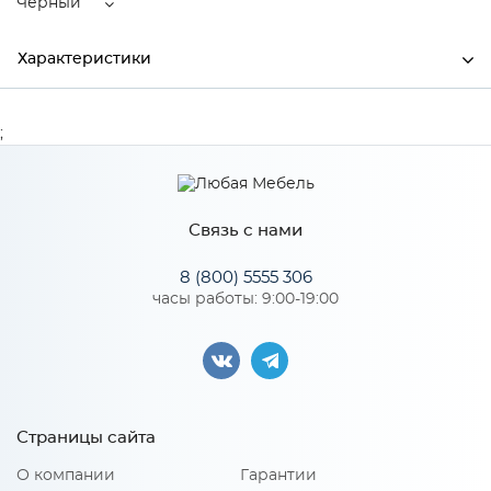
Черный
Характеристики
Ширина
970
;
Высота
500
Глубина
200
Связь с нами
Производитель
Торговый дом "Улгран"
8 (800) 5555 306
Цвет
Черный
часы работы: 9:00-19:00
Материал
искусственный мрамор
Особенности
Страницы сайта
О компании
Гарантии
Размер чаши: 350х435х200х350мм; Установочный проем: