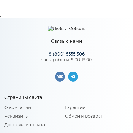
Ширина
600
;
Производитель
LEX
Цвет
Черный
Связь с нами
8 (800) 5555 306
часы работы: 9:00-19:00
Особенности
Производительность: 700 м³/ч, кнопочное управление,
отделка - сталь + стекло, уровень шума 46 Дб, LED лампы 2х1
Вт, угольный фильтр W (опция), диаметр воздуховода -120 мм,
страна-производитель - Турция
Страницы сайта
О компании
Гарантии
Реквизиты
Обмен и возврат
Доставка и оплата