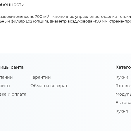
обенности
зводительность: 700 м³/ч, кнопочное управление, отделка - стекл
ьный фильтр Lx2 (опция), диаметр воздуховода -150 мм, страна-п
ицы сайта
Катег
пании
Гарантии
Кухни
зиты
Обмен и возврат
Готовы
вка и оплата
Модуль
Бытова
Кухня