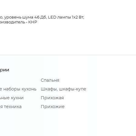
о, уровень шума 46 Дб, LED лампы 1х2 Вт,
роизводитель - КНР
ории
Спальня
е наборы кухонь
Шкафы, шкафы-купе
ные кухни
Прихожая
я техника
Прихожие