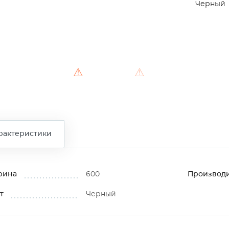
Черный
⚠
⚠
рактеристики
рина
600
Производ
т
Черный