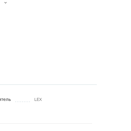
итель
LEX