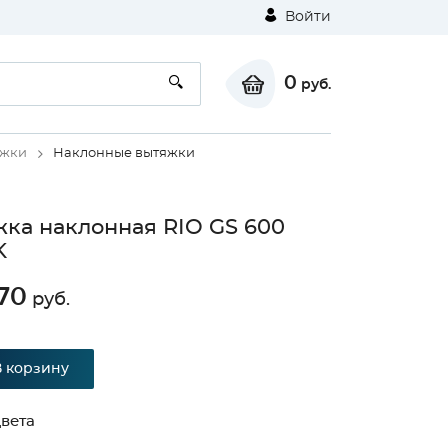
Войти
0
руб.
яжки
Наклонные вытяжки
ка наклонная RIO GS 600
K
70
руб.
⚠
В корзину
Unable to load the image!
вета