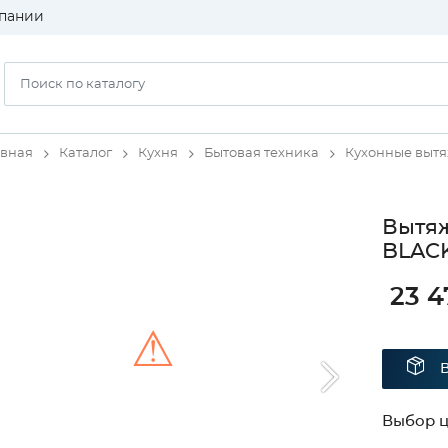
пании
авная
Каталог
Кухня
Бытовая техника
Кухонные выт
Вытяж
BLAC
23 4
⚠
Unable to load the image!
Выбор ц