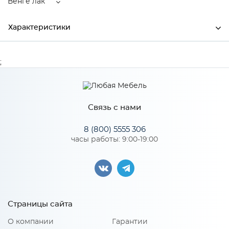
Венге лак
Характеристики
Ширина
330
;
Высота
470
Глубина
330
Связь с нами
Производитель
Элегия
8 (800) 5555 306
Цвет
Венге лак
часы работы: 9:00-19:00
Материал
Массив
Особенности
Страницы сайта
О компании
Гарантии
Количество упаковок: 1