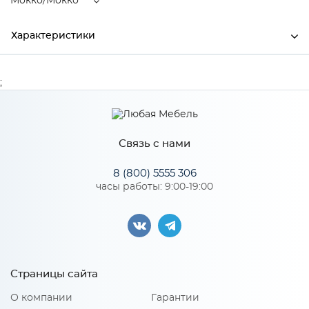
Мокко/Мокко
Характеристики
Ширина
900
;
Высота
300
Глубина
520
Связь с нами
Производитель
Тэкс
8 (800) 5555 306
Цвет
Мокко/Мокко
часы работы: 9:00-19:00
Материал
ЛДСП
Особенности
Страницы сайта
О компании
Гарантии
Количество упаковок: 2