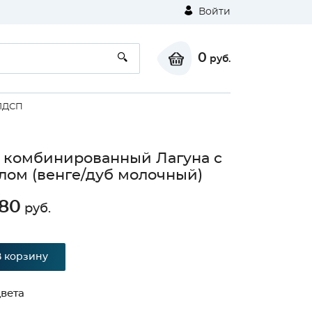
Войти
0
руб.
ЛДСП
комбинированный Лагуна с
лом (венге/дуб молочный)
980
руб.
⚠
В корзину
Unable to load the image!
вета