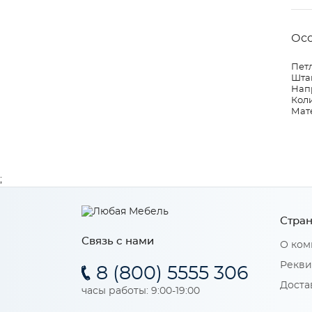
Ос
Петл
Шта
Нап
Коли
Мат
;
Стран
Связь с нами
О ком
Рекви
8 (800) 5555 306
Доста
часы работы: 9:00-19:00