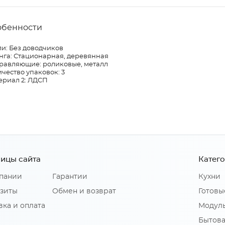
обенности
и: Без доводчиков
нга: Стационарная, деревянная
равляющие: роликовые, металл
чество упаковок: 3
ериал 2: ЛДСП
ицы сайта
Катег
пании
Гарантии
Кухни
зиты
Обмен и возврат
Готовы
вка и оплата
Модуль
Бытова