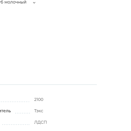
уб молочный
2100
итель
Тэкс
ЛДСП