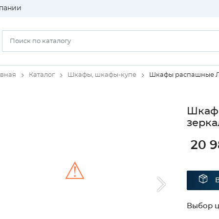
пании
авная
Каталог
Шкафы, шкафы-купе
Шкафы распашные 
Шкаф 
зерка
20 
⚠
Unable to load the image!
Выбор ц