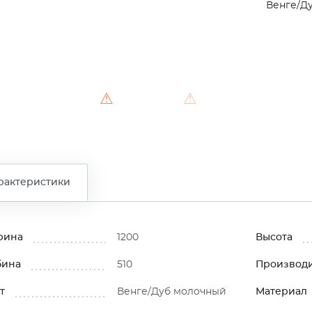
Венге/Д
⚠
⚠
⚠
рактеристики
рина
1200
Высота
бина
510
Производ
т
Венге/Дуб молочный
Материал