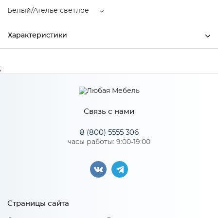
Белый/Ателье светлое
Характеристики
Ширина
600
;
Высота
2300
Глубина
520
Связь с нами
Производитель
Тэкс
8 (800) 5555 306
Цвет
Белый/Ателье светлое
часы работы: 9:00-19:00
Материал
ЛДСП
Особенности
Страницы сайта