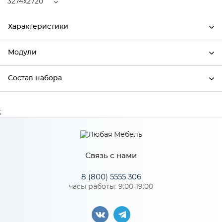
3274x2720
Характеристики
Модули
Ширина
3274
Высота
2200
Состав набора
Модули системы
Глубина
2720
Состав набора
;
Производитель
БТС
Кашемир/Кашемир, айриш
Цвет
MF03
Связь с нами
Материал
ЛДСП
8 (800) 5555 306
часы работы: 9:00-19:00
Особенности