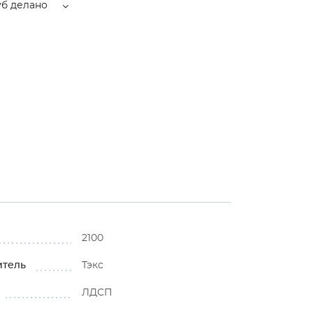
уб делано
2100
итель
Тэкс
ЛДСП