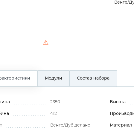
Венге/Д
⚠
рактеристики
Модули
Состав набора
рина
2350
Высота
бина
412
Производ
т
Венге/Дуб делано
Материал