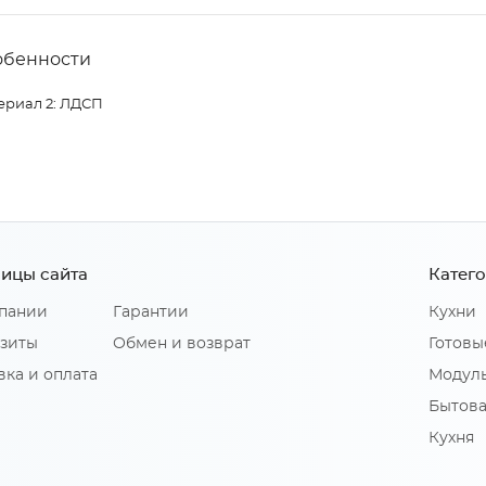
обенности
ериал 2: ЛДСП
ицы сайта
Катег
пании
Гарантии
Кухни
зиты
Обмен и возврат
Готовы
вка и оплата
Модуль
Бытова
Кухня