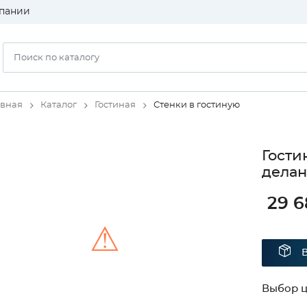
пании
авная
Каталог
Гостиная
Стенки в гостиную
Гости
делан
29 6
⚠
Unable to load the image!
Выбор ц