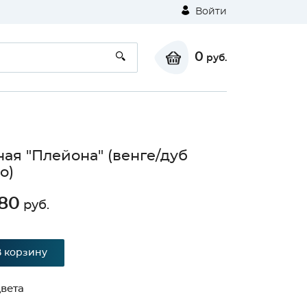
Войти
0
руб.
ная "Плейона" (венге/дуб
о)
80
руб.
В корзину
вета