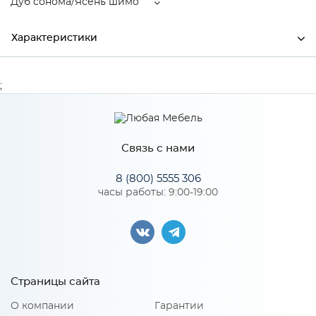
Дуб сонома/Ясень шимо
Характеристики
Ширина
900
;
Высота
560
Глубина
600
Связь с нами
Производитель
Тэкс
8 (800) 5555 306
Цвет
Дуб сонома/Ясень шимо
часы работы: 9:00-19:00
Материал
ЛДСП
Особенности
Страницы сайта
О компании
Гарантии
Опоры: Колесные опоры 50 мм Кромка: ПВХ, 0,4мм