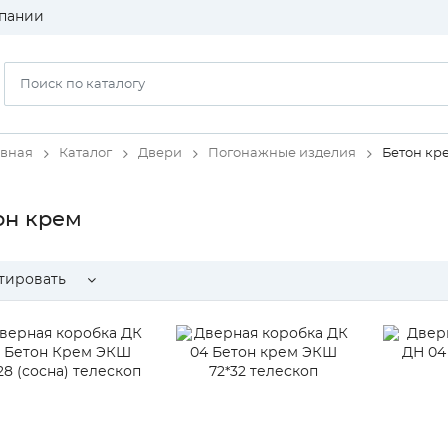
пании
авная
Каталог
Двери
Погонажные изделия
Бетон кр
он крем
тировать