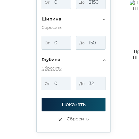
От
До
Ширина
Сбросить
От
До
П
ПП
Глубина
Сбросить
От
До
Показать
Сбросить