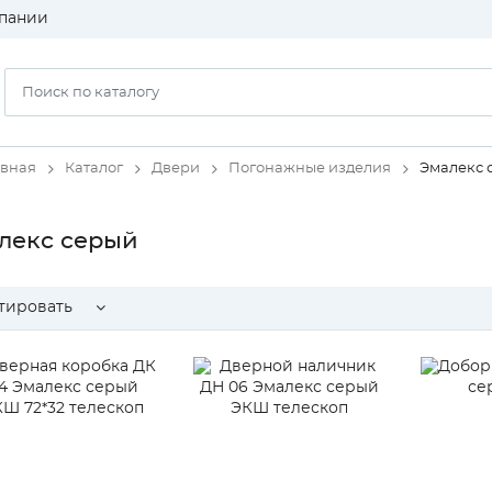
пании
авная
Каталог
Двери
Погонажные изделия
Эмалекс 
лекс серый
тировать