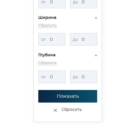
От
До
Ширина
Сбросить
От
До
Глубина
Сбросить
От
До
Показать
Сбросить