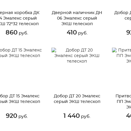
ерная коробка ДК
Дверной наличник ДН
Добор 
4 Эмалекс серый
06 Эмалекс серый
се
Ш 72*32 телескоп
ЭКШ телескоп
860
410
9
руб.
руб.
бор ДТ 15 Эмалекс
Добор ДТ 20 Эмалекс
Притво
рый ЭКШ телескоп
серый ЭКШ телескоп
ПП Эм
Э
920
1 440
4
руб.
руб.