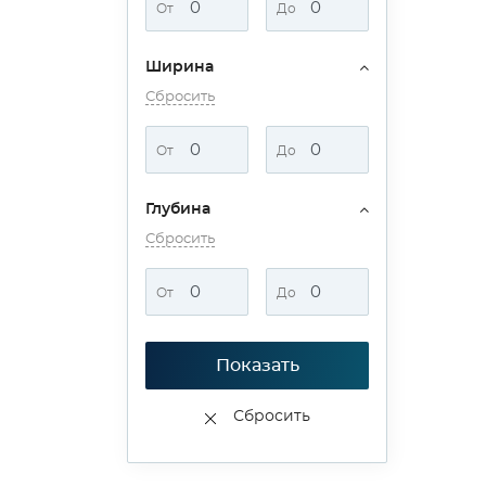
От
До
Ширина
Сбросить
От
До
Глубина
Сбросить
От
До
Показать
Сбросить