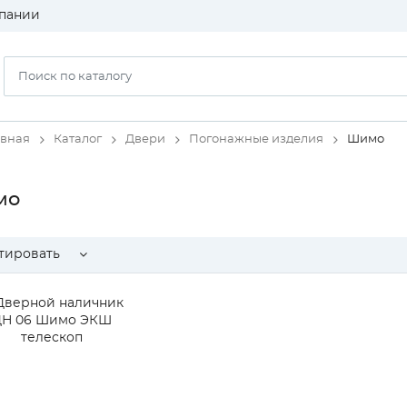
пании
авная
Каталог
Двери
Погонажные изделия
Шимо
мо
тировать